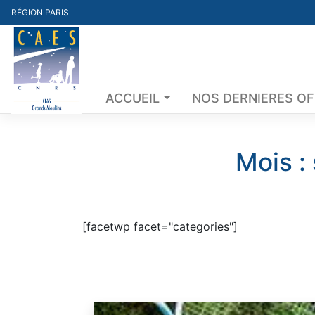
Skip
RÉGION PARIS
to
content
ACCUEIL
NOS DERNIERES O
Mois :
[facetwp facet="categories"]