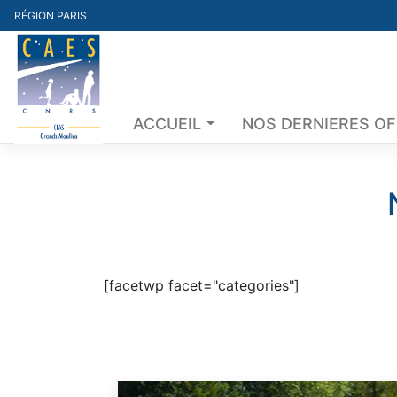
Skip
RÉGION PARIS
to
content
ACCUEIL
NOS DERNIERES O
[facetwp facet="categories"]